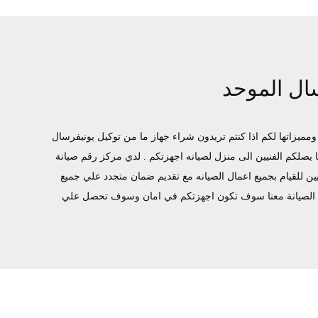
ال الموحد
زاتها لكم اذا كنتم تريدون شراء جهاز ما من توكيل يونيفرسال
توفر لكم مرلكز صيانه يونيفرسال خدمه 24 ساعه , فى تلقى شكواكم , وايضا يصلكم الفنيين الى منزل لصيانه اجهزتكم . لدي مركز رقم صيانة
ين للقيام بجميع اعمال الصيانه مع تقديم ضمان متجدد علي جميع
يجة الصيانة معنا سوف تكون اجهزتكم في امان وسوف تحصل علي