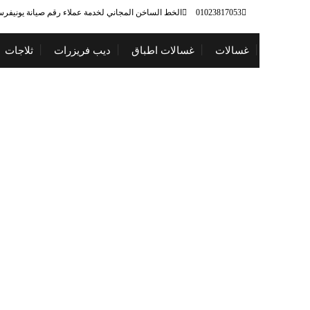
01023817053
الخط الساخن المجاني لخدمة عملاء رقم صيانة يونيفر
غسالات
غسالات اطباق
ديب فريزرات
ثلاجات